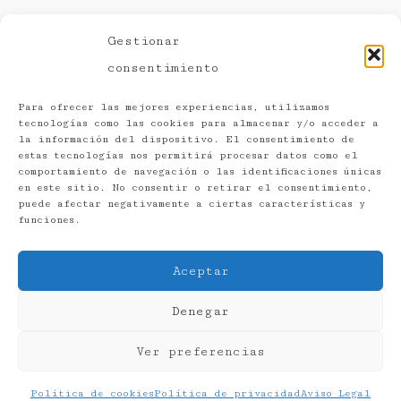
Gestionar
consentimiento
Para ofrecer las mejores experiencias, utilizamos
tecnologías como las cookies para almacenar y/o acceder a
la información del dispositivo. El consentimiento de
estas tecnologías nos permitirá procesar datos como el
comportamiento de navegación o las identificaciones únicas
Aviso Legal
en este sitio. No consentir o retirar el consentimiento,
puede afectar negativamente a ciertas características y
Política de privacidad
funciones.
Política de cookies
Aceptar
Sepropyme
Accesibilidad
Denegar
©
2026
Farmacia Puerto de Tazacorte
Ver preferencias
Política de cookies
Política de privacidad
Aviso Legal